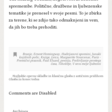
spremembe. Politične, družbene in ljubezenske
tematike je prenesel v svoje pesmi. To je zbirka
za terene, ki se zdijo tako odmaknjeni in vem,
da jih bo treba prehoditi.
Branje
,
Ernest Hemingway
,
Hadrijanovi spomini
,
Junaki
knjižnih polic
,
Knjige
,
Leica
,
Marguerite Yourcenar
,
Pariz -
Premični praznik
,
Paul Éluard
,
poezija
,
Preživljanje prostega
časa
,
Tihožitje
,
V srcu moje ljubezni
Najljubše operne skladbe in klasična glasba z antičnim pridihom
Glasba za konec tedna
Comments are Disabled
Archives