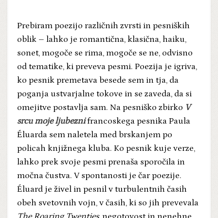
Prebiram poezijo različnih zvrsti in pesniških
oblik – lahko je romantična, klasična, haiku,
sonet, mogoče se rima, mogoče se ne, odvisno
od tematike, ki preveva pesmi. Poezija je igriva,
ko pesnik premetava besede sem in tja, da
poganja ustvarjalne tokove in se zaveda, da si
omejitve postavlja sam. Na pesniško zbirko
V
srcu moje ljubezni
francoskega pesnika Paula
Éluarda sem naletela med brskanjem po
policah knjižnega kluba. Ko pesnik kuje verze,
lahko prek svoje pesmi prenaša sporočila in
močna čustva. V spontanosti je čar poezije.
Éluard je živel in pesnil v turbulentnih časih
obeh svetovnih vojn, v časih, ki so jih prevevala
The Roaring Twenties
, negotovost in nenehne