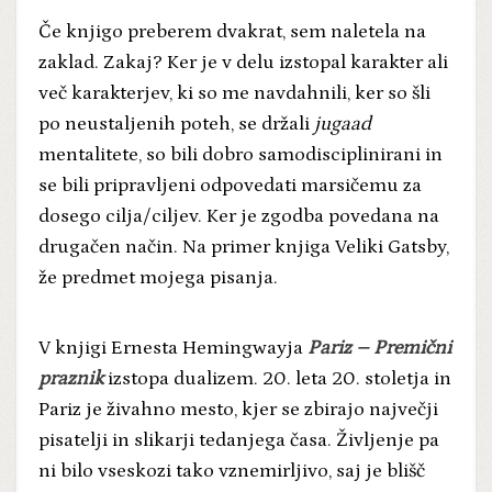
Če knjigo preberem dvakrat, sem naletela na
zaklad. Zakaj? Ker je v delu izstopal karakter ali
več karakterjev, ki so me navdahnili, ker so šli
po neustaljenih poteh, se držali
jugaad
mentalitete, so bili dobro samodisciplinirani in
se bili pripravljeni odpovedati marsičemu za
dosego cilja/ciljev. Ker je zgodba povedana na
drugačen način. Na primer knjiga Veliki Gatsby,
že predmet mojega pisanja.
V knjigi Ernesta Hemingwayja
Pariz – Premični
praznik
izstopa dualizem. 20. leta 20. stoletja in
Pariz je živahno mesto, kjer se zbirajo največji
pisatelji in slikarji tedanjega časa. Življenje pa
ni bilo vseskozi tako vznemirljivo, saj je blišč