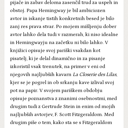
pijače in zabav deloma zasenčil trud za uspeh in
obstoj. Papa Hemingway je bil ambiciozen
avtor in iskanje tistih konkretnih besed je bilo
zanj res prava stvar. Po mojem mišljenju dober
avtor lahko dela tudi v razmerah, ki niso idealne
in Hemingwayju na začetku ni bilo lahko. V
knjižici opisuje svoj pariški vsakdan kot
pisatelj, ki je delal dinamično in za pisanje
izkoristil vsak trenutek, na primer v eni od
njegovih najljubših kavarn
La Closerie des Lilas
,
kjer se je pogrel in ob srkanju kave izlival svoj
pot na papir. V svojem pariškem obdobju
opisuje poznanstva z znanimi osebnostmi, med
drugim tudi z Gertrude Stein in enim od mojih
najljubših avtorjev, F. Scott Fitzgeraldom. Med
drugim piše o tem, kako sta se s Fitzgeraldom