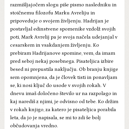
razmišljajočem slogu piše pismo nasledniku in
stoičnemu filozofu Marku Avreliju in
pripoveduje o svojem življenju. Hadrijan je
postavljal edinstvene spomenike vzdolž svojih
poti, Mark Avrelij pa je svoja načela udejanjal v
cesarskem in vsakdanjem življenju. Ko
prebiram Hadrijanove spomine, vem, da imam
pred seboj nekaj posebnega. Pisateljica izbire
besed ni prepustila naključju. Ob branju knjige
sem opomnjena, da je človek tisti in ponavljam
se, ki nosi ključ do usode v svojih rokah. V
dnevu imaš določeno število ur na razpolago in
kaj narediš z njimi, je odvisno od tebe. Ko držim
v rokah knjigo, za katero je pisateljica porabila
leta, da jo je napisala, se mi to zdi še bolj
občudovanja vredno.