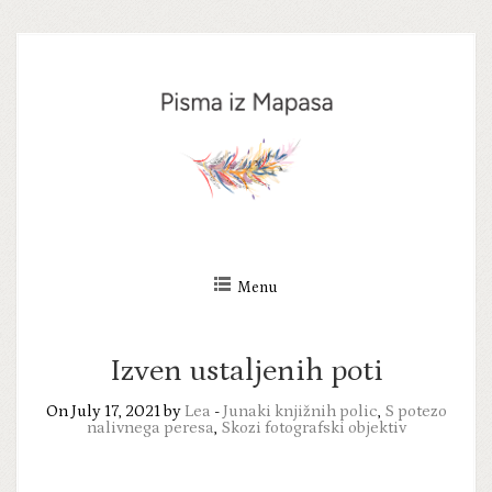
Skip
to
content
Menu
Izven ustaljenih poti
On July 17, 2021 by
Lea
-
Junaki knjižnih polic
,
S potezo
nalivnega peresa
,
Skozi fotografski objektiv