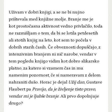
Uživam v dobri knjigi, a se ne bi nujno
prištevala med knjižne molje. Branje me je
kot prostočasna aktivnost vedno privlačilo, toda
ne razmišljam o tem, da bi se lotila petdesetih
ali stotih knjig na leto, kot sem to počela v
dobrih starih časih. Če obveznosti dopuščajo, z
intenzivnim branjem ni nič narobe, vendar v
tem pogledu knjigo vidim kot dobro slikarsko
platno, za katero si vzamem čas in mu
namenim pozornost, če si nameravam z delom
nahraniti dušo. Horac je dejal
Užij dan
, Gustave
Flaubert pa
Pravijo, da je življenje tisto pravo,
vendar mi je ljubše branje
. Ali prvo dopolnjuje
drugo?