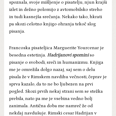
spoznala, svoje mišljenje o pisatelju, njun krajši
izlet in dežno polomijo z avtomobilsko streho
in tudi kasnejša srečanja. Nekako tako, hkrati
pa skozi celotno knjigo ohranja tekoč slog
pisanja.
Francoska pisateljica Marguerite Yourcenar je
besedna estetinja.
Hadrijanovi spomini
so
pisanje o svobodi, sreči in humanizmu. Knjiga
me je omrežila dolgo nazaj, saj sem o delu
pisala že v Rimskem navdihu večnosti, čeprav je
sprva kazalo, da to ne bo ljubezen na prvi
pogled. Skozi prvih nekaj strani sem se stežka
prebila, nato pa me je vsebina vedno bolj
zanimala. Antična doba me namreč že od
nekdaj navdušuje. Rimski cesar Hadrijan v