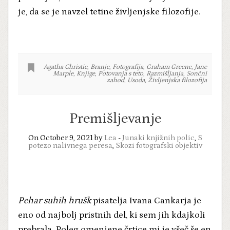
je, da se je navzel tetine življenjske filozofije.
Agatha Christie
,
Branje
,
Fotografija
,
Graham Greene
,
Jane
Marple
,
Knjige
,
Potovanja s teto
,
Razmišljanja
,
Sončni
zahod
,
Usoda
,
Življenjska filozofija
Premišljevanje
On October 9, 2021 by
Lea
-
Junaki knjižnih polic
,
S
potezo nalivnega peresa
,
Skozi fotografski objektiv
Pehar suhih hrušk
pisatelja Ivana Cankarja je
eno od najbolj pristnih del, ki sem jih kdajkoli
prebrala. Poleg omenjene črtice mi je všeč še en