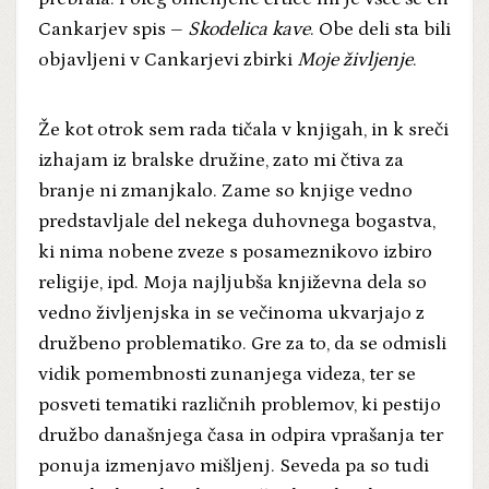
Cankarjev spis –
Skodelica kave
. Obe deli sta bili
objavljeni v Cankarjevi zbirki
Moje življenje
.
Že kot otrok sem rada tičala v knjigah, in k sreči
izhajam iz bralske družine, zato mi čtiva za
branje ni zmanjkalo. Zame so knjige vedno
predstavljale del nekega duhovnega bogastva,
ki nima nobene zveze s posameznikovo izbiro
religije, ipd. Moja najljubša književna dela so
vedno življenjska in se večinoma ukvarjajo z
družbeno problematiko. Gre za to, da se odmisli
vidik pomembnosti zunanjega videza, ter se
posveti tematiki različnih problemov, ki pestijo
družbo današnjega časa in odpira vprašanja ter
ponuja izmenjavo mišljenj. Seveda pa so tudi