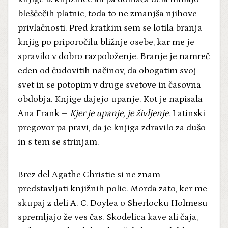
bleščečih platnic, toda to ne zmanjša njihove
privlačnosti. Pred kratkim sem se lotila branja
knjig po priporočilu bližnje osebe, kar me je
spravilo v dobro razpoloženje. Branje je namreč
eden od čudovitih načinov, da obogatim svoj
svet in se potopim v druge svetove in časovna
obdobja. Knjige dajejo upanje. Kot je napisala
Ana Frank –
Kjer je upanje, je življenje
. Latinski
pregovor pa pravi, da je knjiga zdravilo za dušo
in s tem se strinjam.
Brez del Agathe Christie si ne znam
predstavljati knjižnih polic. Morda zato, ker me
skupaj z deli A. C. Doylea o Sherlocku Holmesu
spremljajo že ves čas. Skodelica kave ali čaja,