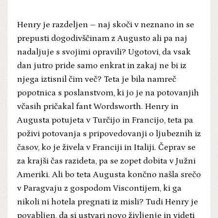
Henry je razdeljen – naj skoči v neznano in se
prepusti dogodivščinam z Augusto ali pa naj
nadaljuje s svojimi opravili? Ugotovi, da vsak
dan jutro pride samo enkrat in zakaj ne bi iz
njega iztisnil čim več? Teta je bila namreč
popotnica s poslanstvom, ki jo je na potovanjih
včasih pričakal fant Wordsworth. Henry in
Augusta potujeta v Turčijo in Francijo, teta pa
poživi potovanja s pripovedovanji o ljubeznih iz
časov, ko je živela v Franciji in Italiji. Čeprav se
za krajši čas razideta, pa se zopet dobita v Južni
Ameriki. Ali bo teta Augusta končno našla srečo
v Paragvaju z gospodom Viscontijem, ki ga
nikoli ni hotela pregnati iz misli? Tudi Henry je
povabljen, da si ustvari novo življenje in videti