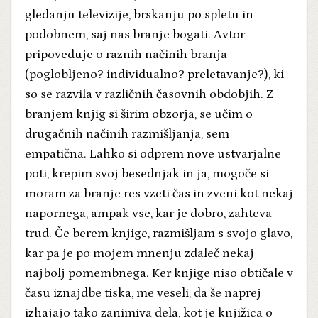
gledanju televizije, brskanju po spletu in
podobnem, saj nas branje bogati. Avtor
pripoveduje o raznih načinih branja
(poglobljeno? individualno? preletavanje?), ki
so se razvila v različnih časovnih obdobjih. Z
branjem knjig si širim obzorja, se učim o
drugačnih načinih razmišljanja, sem
empatična. Lahko si odprem nove ustvarjalne
poti, krepim svoj besednjak in ja, mogoče si
moram za branje res vzeti čas in zveni kot nekaj
napornega, ampak vse, kar je dobro, zahteva
trud. Če berem knjige, razmišljam s svojo glavo,
kar pa je po mojem mnenju zdaleč nekaj
najbolj pomembnega. Ker knjige niso obtičale v
času iznajdbe tiska, me veseli, da še naprej
izhajajo tako zanimiva dela, kot je knjižica o