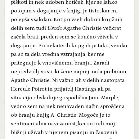
piškoti in nek udoben kotiček, kjer se lahko
potopim v dogajanje v knjigi je tisto, kar mi
polepša vsakdan. Kot pri vseh dobrih knjižnih
delih sem tudi
Usodo
Agathe Christie večkrat
začela brati, preden sem se končno vživela v
dogajanje. Pri nekaterih knjigah je tako, vendar
pa so ta dela vredna vztrajanja, ker me
pritegnejo k vnovičnemu branju. Zaradi
nepredvidljivosti, ki žene naprej, rada prebiram
Agatho Christie. Ni važno, ali v delih nastopata
Hercule Poirot in prijatelj Hastings ali pa
situacijo obvladuje gospodična Jane Marple,
vedno sem na nek nenavaden način sproščena
ob branju knjig A. Christie. Mogoče je to
sentimentalna navezanost, ker so tudi moji
bližnji uživali v njenem pisanju in časovnih