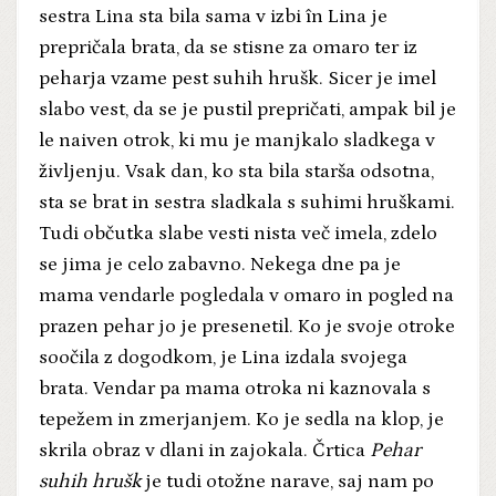
sestra Lina sta bila sama v izbi în Lina je
prepričala brata, da se stisne za omaro ter iz
peharja vzame pest suhih hrušk. Sicer je imel
slabo vest, da se je pustil prepričati, ampak bil je
le naiven otrok, ki mu je manjkalo sladkega v
življenju. Vsak dan, ko sta bila starša odsotna,
sta se brat in sestra sladkala s suhimi hruškami.
Tudi občutka slabe vesti nista več imela, zdelo
se jima je celo zabavno. Nekega dne pa je
mama vendarle pogledala v omaro in pogled na
prazen pehar jo je presenetil. Ko je svoje otroke
soočila z dogodkom, je Lina izdala svojega
brata. Vendar pa mama otroka ni kaznovala s
tepežem in zmerjanjem. Ko je sedla na klop, je
skrila obraz v dlani in zajokala. Črtica
Pehar
suhih hrušk
je tudi otožne narave, saj nam po