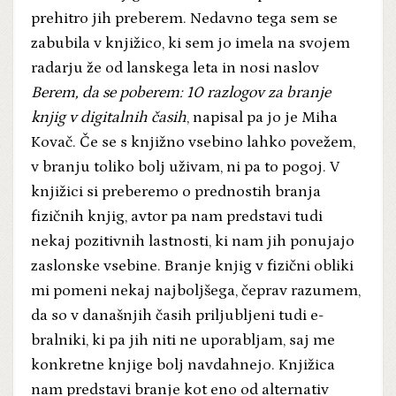
prehitro jih preberem. Nedavno tega sem se
zabubila v knjižico, ki sem jo imela na svojem
radarju že od lanskega leta in nosi naslov
Berem, da se poberem: 10 razlogov za branje
knjig v digitalnih časih
, napisal pa jo je Miha
Kovač. Če se s knjižno vsebino lahko povežem,
v branju toliko bolj uživam, ni pa to pogoj. V
knjižici si preberemo o prednostih branja
fizičnih knjig, avtor pa nam predstavi tudi
nekaj pozitivnih lastnosti, ki nam jih ponujajo
zaslonske vsebine. Branje knjig v fizični obliki
mi pomeni nekaj najboljšega, čeprav razumem,
da so v današnjih časih priljubljeni tudi e-
bralniki, ki pa jih niti ne uporabljam, saj me
konkretne knjige bolj navdahnejo. Knjižica
nam predstavi branje kot eno od alternativ