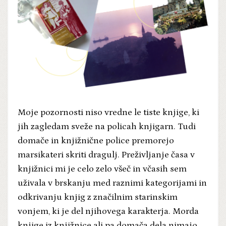
Moje pozornosti niso vredne le tiste knjige, ki
jih zagledam sveže na policah knjigarn. Tudi
domače in knjižnične police premorejo
marsikateri skriti dragulj. Preživljanje časa v
knjižnici mi je celo zelo všeč in včasih sem
uživala v brskanju med raznimi kategorijami in
odkrivanju knjig z značilnim starinskim
vonjem, ki je del njihovega karakterja. Morda
knjige iz knjižnice ali pa domača dela nimajo