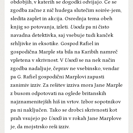
obdobjih, v katerih se dogodki odvijajo. Če se
zgodba začne z nič hudega slutečim soirée-jem,
sledita zaplet in akcija. Osrednja tema obeh
knjig so potovanja, izleti.
Usoda
pa ni čisto
navadna detektivka, saj vsebuje tudi kanček
srhljivke in eksotike. Gospod Rafiel in
gospodična Marple sta bila na Karibih namreč
vpletena v skrivnost. V
Usodi
se na nek način
zgodba nadaljuje, čeprav ne vsebinsko, vendar
pa G. Rafiel gospodični Marplovi zapusti
zanimiv izziv. Za rešitev izziva mora Jane Marple
z busom odpotovati na oglede britanskih
najznamenitejših hiš in vrtov. Izbor sopotnikov
pa ni naključen. Tako se drobci skrivnosti kot
prah vsujejo po
Usodi
in v rokah Jane Marplove
je, da mojstrsko reši izziv.