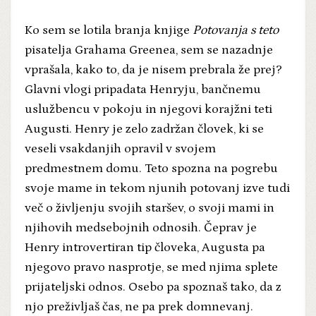
Ko sem se lotila branja knjige
Potovanja s teto
pisatelja Grahama Greenea, sem se nazadnje
vprašala, kako to, da je nisem prebrala že prej?
Glavni vlogi pripadata Henryju, bančnemu
uslužbencu v pokoju in njegovi korajžni teti
Augusti. Henry je zelo zadržan človek, ki se
veseli vsakdanjih opravil v svojem
predmestnem domu. Teto spozna na pogrebu
svoje mame in tekom njunih potovanj izve tudi
več o življenju svojih staršev, o svoji mami in
njihovih medsebojnih odnosih. Čeprav je
Henry introvertiran tip človeka, Augusta pa
njegovo pravo nasprotje, se med njima splete
prijateljski odnos. Osebo pa spoznaš tako, da z
njo preživljaš čas, ne pa prek domnevanj.