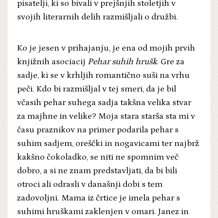
pisatelji, ki so bivali v prejšnjih stoletjih v
svojih literarnih delih razmišljali o družbi.
Ko je jesen v prihajanju, je ena od mojih prvih
knjižnih asociacij
Pehar suhih hrušk
. Gre za
sadje, ki se v krhljih romantično suši na vrhu
peči. Kdo bi razmišljal v tej smeri, da je bil
včasih pehar suhega sadja takšna velika stvar
za majhne in velike? Moja stara starša sta mi v
času praznikov na primer podarila pehar s
suhim sadjem, oreščki in nogavicami ter najbrž
kakšno čokoladko, se niti ne spomnim več
dobro, a si ne znam predstavljati, da bi bili
otroci ali odrasli v današnji dobi s tem
zadovoljni. Mama iz črtice je imela pehar s
suhimi hruškami zaklenjen v omari. Janez in