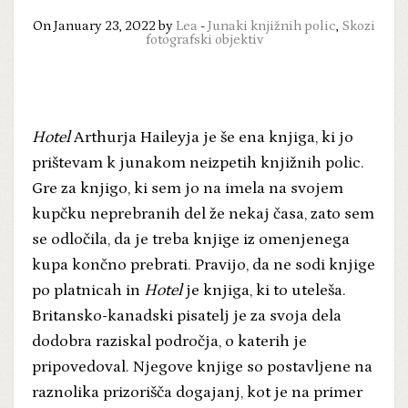
On January 23, 2022 by
Lea
-
Junaki knjižnih polic
,
Skozi
fotografski objektiv
Hotel
Arthurja Haileyja je še ena knjiga, ki jo
prištevam k junakom neizpetih knjižnih polic.
Gre za knjigo, ki sem jo na imela na svojem
kupčku neprebranih del že nekaj časa, zato sem
se odločila, da je treba knjige iz omenjenega
kupa končno prebrati. Pravijo, da ne sodi knjige
po platnicah in
Hotel
je knjiga, ki to uteleša.
Britansko-kanadski pisatelj je za svoja dela
dodobra raziskal področja, o katerih je
pripovedoval. Njegove knjige so postavljene na
raznolika prizorišča dogajanj, kot je na primer