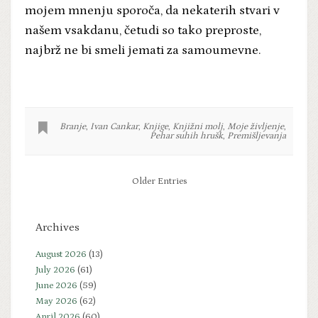
mojem mnenju sporoča, da nekaterih stvari v
našem vsakdanu, četudi so tako preproste,
najbrž ne bi smeli jemati za samoumevne.
Branje
,
Ivan Cankar
,
Knjige
,
Knjižni molj
,
Moje življenje
,
Pehar suhih hrušk
,
Premišljevanja
Older Entries
Archives
August 2026
(13)
July 2026
(61)
June 2026
(59)
May 2026
(62)
April 2026
(60)