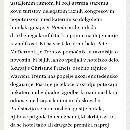
ustaljenim ritmom, ki bolj ustreza staremu
kovu turistov, delegatom raznih kongresov in
popotnikom, med katerimi so dolgoletni
hotelski gostje. V
Hotelu
pride tudi do
družbenega konflikta, ki opomni na dojemanje
raznolikosti. Ni pa vse tako črno-belo. Peter
McDermott je Trentov pomočnik in razmišlja o
novostih, ki bi jih lahko vpeljali v hotelsko delo.
Skupaj s Christine Francis, osebno tajnico
Warrena Trenta nas popelje skozi enotedensko
dogajanje. Pisanje je tekoče, v ozadju potekajo
nekatere individualne zgodbe, ki nam naslikajo
odnose med zaposlenimi in obiskovalci.
Predstavijo se nam različni gostje hotela,
njihove prigode in uslužbenci, ki skrbijo za to,
da se hotel tako ali drugače premika naprej –