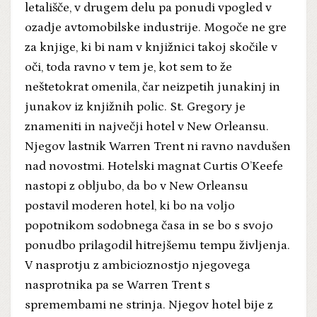
letališče, v drugem delu pa ponudi vpogled v
ozadje avtomobilske industrije. Mogoče ne gre
za knjige, ki bi nam v knjižnici takoj skočile v
oči, toda ravno v tem je, kot sem to že
neštetokrat omenila, čar neizpetih junakinj in
junakov iz knjižnih polic. St. Gregory je
znameniti in največji hotel v New Orleansu.
Njegov lastnik Warren Trent ni ravno navdušen
nad novostmi. Hotelski magnat Curtis O’Keefe
nastopi z obljubo, da bo v New Orleansu
postavil moderen hotel, ki bo na voljo
popotnikom sodobnega časa in se bo s svojo
ponudbo prilagodil hitrejšemu tempu življenja.
V nasprotju z ambicioznostjo njegovega
nasprotnika pa se Warren Trent s
spremembami ne strinja. Njegov hotel bije z