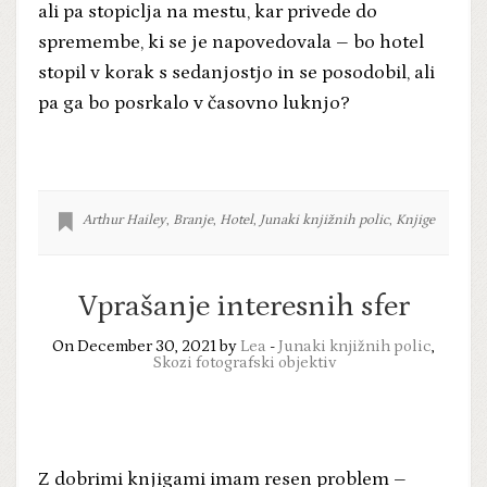
ali pa stopiclja na mestu, kar privede do
spremembe, ki se je napovedovala – bo hotel
stopil v korak s sedanjostjo in se posodobil, ali
pa ga bo posrkalo v časovno luknjo?
Arthur Hailey
,
Branje
,
Hotel
,
Junaki knjižnih polic
,
Knjige
Vprašanje interesnih sfer
On December 30, 2021 by
Lea
-
Junaki knjižnih polic
,
Skozi fotografski objektiv
Z dobrimi knjigami imam resen problem –