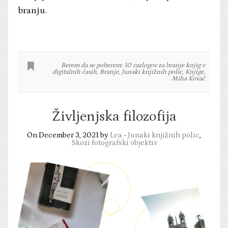
branju.
Berem da se poberem: 10 razlogov za branje knjig v
digitalnih časih
,
Branje
,
Junaki knjižnih polic
,
Knjige
,
Miha Kovač
Življenjska filozofija
On December 3, 2021 by
Lea
-
Junaki knjižnih polic
,
Skozi fotografski objektiv